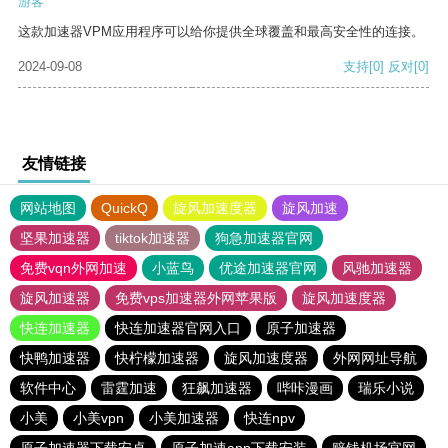
游客
这款加速器VPM应用程序可以给你提供全球覆盖和最高安全性的连接。
2024-09-08
支持
[0]
反对
[0]
友情链接
网站地图
QuickQ
旋风加速度器
旋风加速
坚果加速器
tiktok加速器
狗急加速器官网
免费vqn外网加速
小蓝鸟
优途加速器官网
风驰加速器
旋风加速器
免费vps加速器外网苹果版
旋风加速度器
快连加速器
快连加速器官网入口
原子加速器
快鸭加速器
快柠檬加速器
旋风加速度器
外网网址导航
软件中心
雷霆加速
狂飙加速器
哔咔漫画
瑞乐小说
小美
小美vpn
小美加速器
快连npv