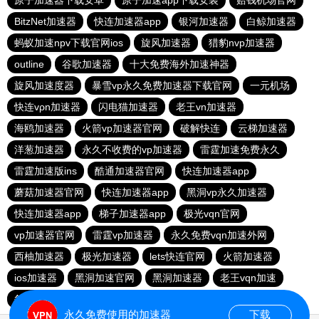
原子加速器下载安卓
原子加速app下载安装
赔钱机场官网
BitzNet加速器
快连加速器app
银河加速器
白鲸加速器
蚂蚁加速npv下载官网ios
旋风加速器
猎豹nvp加速器
outline
谷歌加速器
十大免费海外加速神器
旋风加速度器
暴雪vp永久免费加速器下载官网
一元机场
快连vρn加速器
闪电猫加速器
老王vn加速器
海鸥加速器
火箭vp加速器官网
破解快连
云梯加速器
洋葱加速器
永久不收费的vp加速器
雷霆加速免费永久
雷霆加速版ins
酷通加速器官网
快连加速器app
蘑菇加速器官网
快连加速器app
黑洞vp永久加速器
快连加速器app
梯子加速器app
极光vqn官网
vp加速器官网
雷霆vp加速器
永久免费vqn加速外网
西柚加速器
极光加速器
lets快连官网
火箭加速器
ios加速器
黑洞加速官网
黑洞加速器
老王vqn加速
每天免费2小时加速器
永久免费使用的加速器
下载