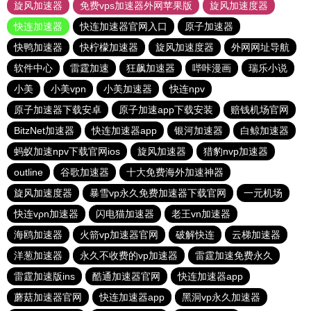
旋风加速器
免费vps加速器外网苹果版
旋风加速度器
快连加速器
快连加速器官网入口
原子加速器
快鸭加速器
快柠檬加速器
旋风加速度器
外网网址导航
软件中心
雷霆加速
狂飙加速器
哔咔漫画
瑞乐小说
小美
小美vpn
小美加速器
快连npv
原子加速器下载安卓
原子加速app下载安装
赔钱机场官网
BitzNet加速器
快连加速器app
银河加速器
白鲸加速器
蚂蚁加速npv下载官网ios
旋风加速器
猎豹nvp加速器
outline
谷歌加速器
十大免费海外加速神器
旋风加速度器
暴雪vp永久免费加速器下载官网
一元机场
快连vρn加速器
闪电猫加速器
老王vn加速器
海鸥加速器
火箭vp加速器官网
破解快连
云梯加速器
洋葱加速器
永久不收费的vp加速器
雷霆加速免费永久
雷霆加速版ins
酷通加速器官网
快连加速器app
蘑菇加速器官网
快连加速器app
黑洞vp永久加速器