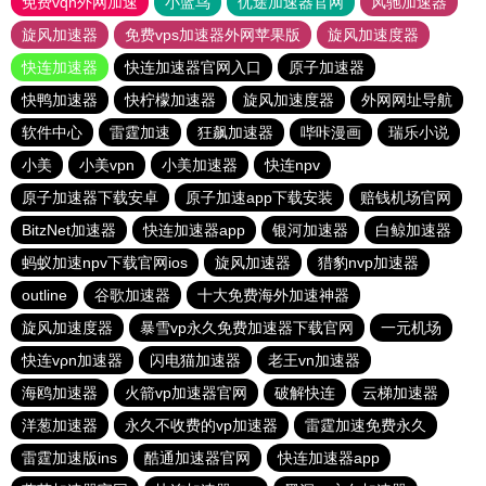
免费vqn外网加速
小蓝鸟
优途加速器官网
风驰加速器
旋风加速器
免费vps加速器外网苹果版
旋风加速度器
快连加速器
快连加速器官网入口
原子加速器
快鸭加速器
快柠檬加速器
旋风加速度器
外网网址导航
软件中心
雷霆加速
狂飙加速器
哔咔漫画
瑞乐小说
小美
小美vpn
小美加速器
快连npv
原子加速器下载安卓
原子加速app下载安装
赔钱机场官网
BitzNet加速器
快连加速器app
银河加速器
白鲸加速器
蚂蚁加速npv下载官网ios
旋风加速器
猎豹nvp加速器
outline
谷歌加速器
十大免费海外加速神器
旋风加速度器
暴雪vp永久免费加速器下载官网
一元机场
快连vρn加速器
闪电猫加速器
老王vn加速器
海鸥加速器
火箭vp加速器官网
破解快连
云梯加速器
洋葱加速器
永久不收费的vp加速器
雷霆加速免费永久
雷霆加速版ins
酷通加速器官网
快连加速器app