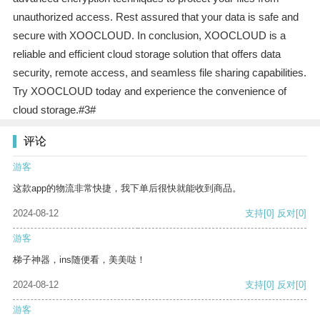
unauthorized access. Rest assured that your data is safe and
secure with XOOCLOUD. In conclusion, XOOCLOUD is a
reliable and efficient cloud storage solution that offers data
security, remote access, and seamless file sharing capabilities.
Try XOOCLOUD today and experience the convenience of
cloud storage.#3#
评论
游客
这款app的物流非常快捷，我下单后很快就能收到商品。
2024-08-12
支持
[0]
反对
[0]
游客
梯子神器，ins随便看，美美哒！
2024-08-12
支持
[0]
反对
[0]
游客