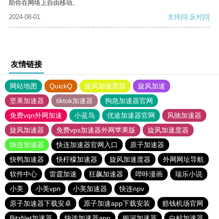
助你在网络上自由移动。
2024-08-01
支持
[0]
反对
[0]
友情链接
网站地图
QuickQ
旋风加速度器
旋风加速
坚果加速器
tiktok加速器
狗急加速器官网
免费vqn外网加速
小蓝鸟
优途加速器官网
风驰加速器
旋风加速器
免费vps加速器外网苹果版
旋风加速度器
快连加速器
快连加速器官网入口
原子加速器
快鸭加速器
快柠檬加速器
旋风加速度器
外网网址导航
软件中心
雷霆加速
狂飙加速器
哔咔漫画
瑞乐小说
小美
小美vpn
小美加速器
快连npv
原子加速器下载安卓
原子加速app下载安装
赔钱机场官网
BitzNet加速器
快连加速器app
银河加速器
白鲸加速器