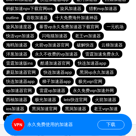
蚂蚁加速npv下载官网ios
旋风加速器
猎豹nvp加速器
outline
谷歌加速器
十大免费海外加速神器
旋风加速度器
暴雪vp永久免费加速器下载官网
一元机场
快连vρn加速器
闪电猫加速器
老王vn加速器
海鸥加速器
火箭vp加速器官网
破解快连
云梯加速器
洋葱加速器
永久不收费的vp加速器
雷霆加速免费永久
雷霆加速版ins
酷通加速器官网
快连加速器app
蘑菇加速器官网
快连加速器app
黑洞vp永久加速器
快连加速器app
梯子加速器app
极光vqn官网
vp加速器官网
雷霆vp加速器
永久免费vqn加速外网
西柚加速器
极光加速器
lets快连官网
火箭加速器
ios加速器
黑洞加速官网
黑洞加速器
老王vqn加速
每天免费2小时加速器
永久免费使用的加速器
下载
0.015338s
首页
安卓
苹果
排行
推荐