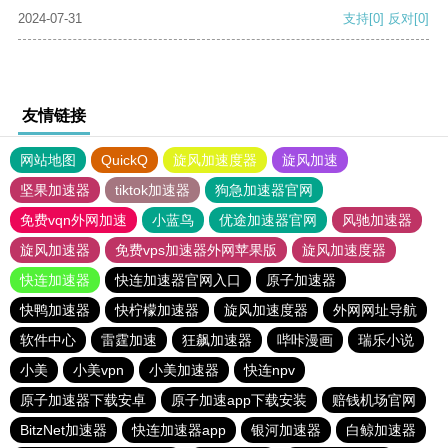
2024-07-31
支持
[0]
反对
[0]
友情链接
网站地图
QuickQ
旋风加速度器
旋风加速
坚果加速器
tiktok加速器
狗急加速器官网
免费vqn外网加速
小蓝鸟
优途加速器官网
风驰加速器
旋风加速器
免费vps加速器外网苹果版
旋风加速度器
快连加速器
快连加速器官网入口
原子加速器
快鸭加速器
快柠檬加速器
旋风加速度器
外网网址导航
软件中心
雷霆加速
狂飙加速器
哔咔漫画
瑞乐小说
小美
小美vpn
小美加速器
快连npv
原子加速器下载安卓
原子加速app下载安装
赔钱机场官网
BitzNet加速器
快连加速器app
银河加速器
白鲸加速器