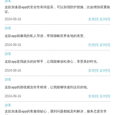
游客
这款加速器app的安全性有待提高，可以加强防护措施，比如增加双重验
证。
2024-09-16
支持
[0]
反对
[0]
游客
这款app就像我的私人导游，带我领略世界各地的美景。
2024-09-16
支持
[0]
反对
[0]
游客
这款app是我娱乐的好帮手，让我能够放松身心，享受美好时光。
2024-09-16
支持
[0]
反对
[0]
游客
这款app的路线规划非常精准，让我能够快速到达目的地。
2024-09-16
支持
[0]
反对
[0]
游客
这款加速器app的客服很贴心，遇到问题都能及时解决，服务态度非常