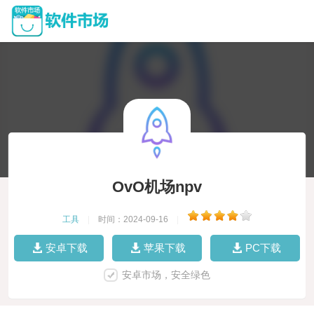
OvO机场npv
工具
|
时间：2024-09-16
|
安卓下载
苹果下载
PC下载
安卓市场，安全绿色