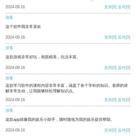
2024-09-16
支持
[0]
反对
[0]
游客
这个软件我非常喜欢
2024-09-16
支持
[0]
反对
[0]
游客
这款游戏非常好玩，画面精美，玩法丰富。
2024-09-16
支持
[0]
反对
[0]
游客
这款学习软件的课程内容非常丰富，涵盖了各个学科的知识。老师的讲
解非常生动，让我能够轻松理解知识点。
2024-09-16
支持
[0]
反对
[0]
游客
这款app就像我的娱乐小助手，随时随地为我的娱乐提供帮助。
2024-09-16
支持
[0]
反对
[0]