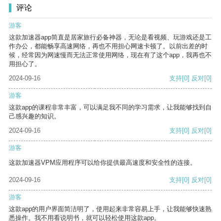
评论
游客
这款加速器app简直是居家旅行必备神器，无论是看视频、玩游戏还是工
作办公，都能畅享高速网络，再也不用担心网速卡顿了。以前出差的时
候，经常因为网速慢而无法正常使用网络，现在有了这个app，我再也不
用担心了。
2024-09-16
支持
[0]
反对
[0]
游客
这款app的课程非常丰富，可以满足我不同的学习需求，让我能够找到自
己感兴趣的知识。
2024-09-16
支持
[0]
反对
[0]
游客
这款加速器VPM应用程序可以给你提供最高速度和安全性的连接。
2024-09-16
支持
[0]
反对
[0]
游客
这款app的用户界面简洁明了，使用起来非常容易上手，让我能够快速熟
悉操作。我不用看说明书，就可以轻松使用这款app。