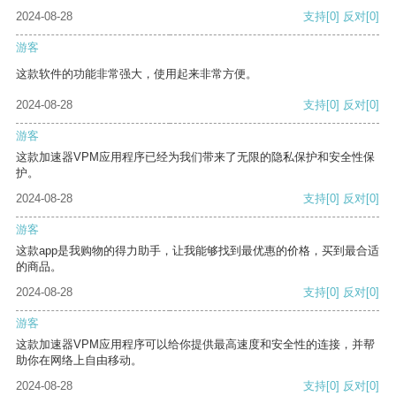
2024-08-28
支持
[0]
反对
[0]
游客
这款软件的功能非常强大，使用起来非常方便。
2024-08-28
支持
[0]
反对
[0]
游客
这款加速器VPM应用程序已经为我们带来了无限的隐私保护和安全性保
护。
2024-08-28
支持
[0]
反对
[0]
游客
这款app是我购物的得力助手，让我能够找到最优惠的价格，买到最合适
的商品。
2024-08-28
支持
[0]
反对
[0]
游客
这款加速器VPM应用程序可以给你提供最高速度和安全性的连接，并帮
助你在网络上自由移动。
2024-08-28
支持
[0]
反对
[0]