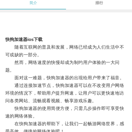
简介
排行
快狗加速器ios下载
随着互联网的普及和发展，网络已经成为人们生活中不
可或缺的一部分。
然而，网络速度的快慢却成为制约用户体验的一大问
题。
面对这一难题，快狗加速器的出现给用户带来了福音。
通过连接加速节点，快狗加速器可以在不改变用户网络
环境的情况下，帮助用户提升网速，让用户可以更快速地访
问各类网站、流畅观看视频、畅享游戏乐趣。
快狗加速器的使用简便方便，只需几步操作即可享受快
速的网络体验。
在快狗加速器的帮助下，让我们一起畅游网络世界，感
受高效、便捷的网络体验吧！。