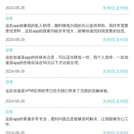
2024-08-28
支持
[0]
反对
[0]
游客
这款app就像我的私人助理，随时随地为我的办公提供帮助。我经常需要
查找资料，这款app的搜索功能非常强大，能够快速找到我需要的信息。
2024-08-28
支持
[0]
反对
[0]
游客
这款加速器app的价格有点贵，可以适当降低一些。我个人觉得，一款加
速器app的价格应该在50元以下才比较合理。
2024-08-28
支持
[0]
反对
[0]
游客
这款加速器VPM应用程序已经为我们带来了无限的流畅体验。
2024-08-28
支持
[0]
反对
[0]
游客
这款app的客服非常专业，遇到问题总是能够及时解决，让我能够安心工
作。
2024-08-28
支持
[0]
反对
[0]