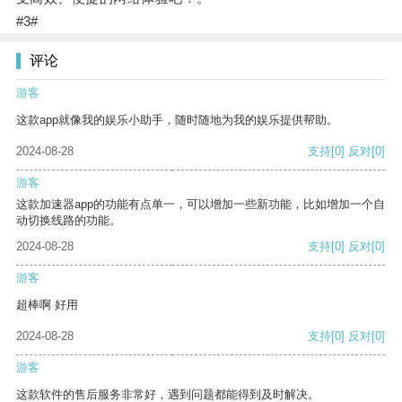
#3#
评论
游客
这款app就像我的娱乐小助手，随时随地为我的娱乐提供帮助。
2024-08-28
支持
[0]
反对
[0]
游客
这款加速器app的功能有点单一，可以增加一些新功能，比如增加一个自
动切换线路的功能。
2024-08-28
支持
[0]
反对
[0]
游客
超棒啊 好用
2024-08-28
支持
[0]
反对
[0]
游客
这款软件的售后服务非常好，遇到问题都能得到及时解决。