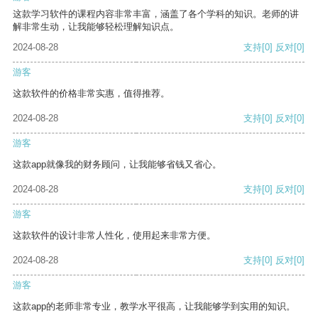
这款学习软件的课程内容非常丰富，涵盖了各个学科的知识。老师的讲
解非常生动，让我能够轻松理解知识点。
2024-08-28
支持
[0]
反对
[0]
游客
这款软件的价格非常实惠，值得推荐。
2024-08-28
支持
[0]
反对
[0]
游客
这款app就像我的财务顾问，让我能够省钱又省心。
2024-08-28
支持
[0]
反对
[0]
游客
这款软件的设计非常人性化，使用起来非常方便。
2024-08-28
支持
[0]
反对
[0]
游客
这款app的老师非常专业，教学水平很高，让我能够学到实用的知识。